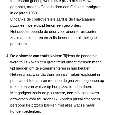
Interessant genoeg werd deze pizza niet in Hawaï
gemaakt, maar in Canada door een Griekse immigrant
in de jaren 1960.
Ondanks de controversiële aard is de Hawaïaanse
pizza een wereldwijd fenomeen geworden.
Het succes opende de deur voor andere fruitsoorten
zoals appels, peren en zelfs bessen om als beleg te
gebruiken.
De opkomst van thuis koken
: Tijdens de pandemie
werd thuis koken een grote trend omdat mensen meer
tijd hadden om te experimenteren in hun keuken.
Het resultaat was dat thuis pizza’s maken explosief in
populariteit toenam en mensen de grenzen begonnen op
te zoeken van wat ze op hun pizza konden doen.
Met gadgets zoals de
pizzarette, een
mini-pizzaoven
ontworpen voor thuisgebruik, konden pizzaliefhebbers
persoonlijke pizza’s bakken met alles wat ze maar
konden bedenken.